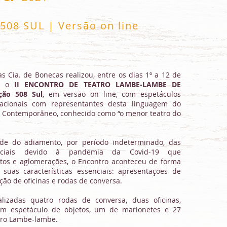
08 SUL | Versão on line
s Cia. de Bonecas realizou, entre os dias 1º a 12 de
1, o
II ENCONTRO DE TEATRO LAMBE-LAMBE DE
ção 508 Sul
, em versão on line, com espetáculos
nacionais com representantes desta linguagem do
 Contemporâneo, conhecido como “o menor teatro do
de do adiamento, por período indeterminado, das
enciais devido à pandemia da Covid-19 que
ntos e aglomerações, o Encontro aconteceu de forma
suas características essenciais: apresentações de
ação de oficinas e rodas de conversa.
alizadas quatro rodas de conversa, duas oficinas,
m espetáculo de objetos, um de marionetes e 27
tro Lambe-lambe.