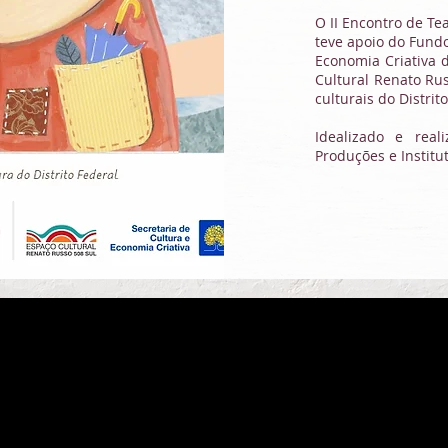
O II Encontro de Te
teve apoio do Fundo
Economia Criativa 
Cultural Renato Rus
culturais do Distrit
Idealizado e real
Produções e Institu