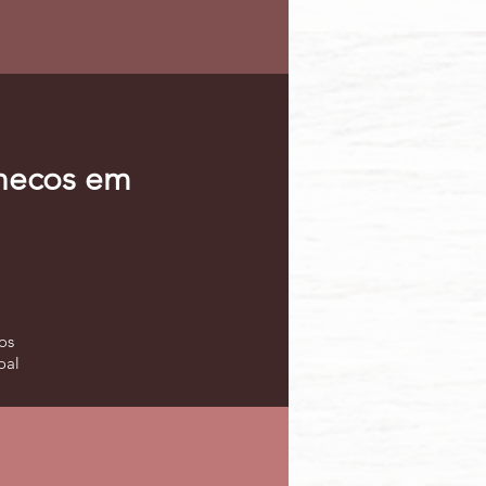
onecos em
os
oal