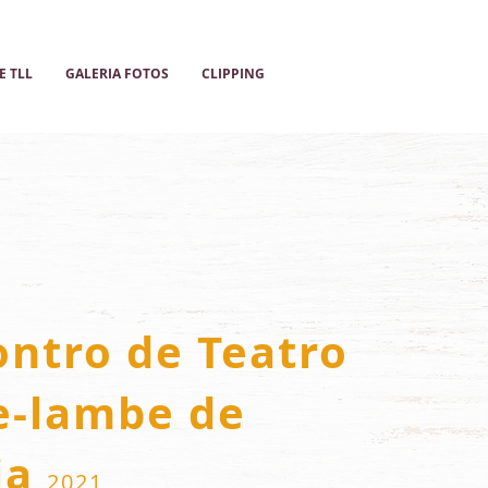
 TLL
GALERIA FOTOS
CLIPPING
ontro de Teatro
-lambe de
ia
2021