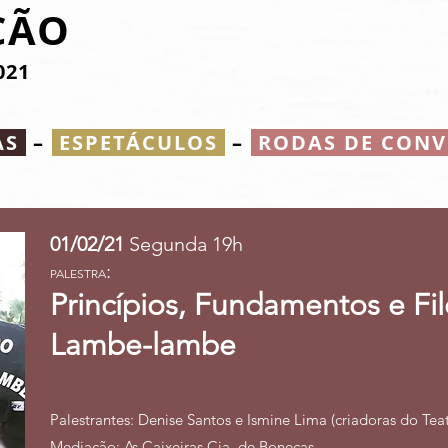
ÇÃO
021
AS
–
ESPETÁCULOS
–
RODAS DE CON
01/02/21
Segunda 19h
:
PALESTRA
Princípios, Fundamentos e Fil
Lambe-lambe
Palestrantes: Denise Santos e Ismine Lima (criadoras do T
Mediação: As Caixeiras Cia. de Bonecas