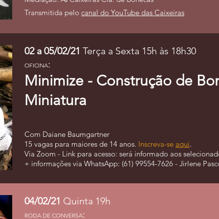
Transmitida pelo
canal do YouTube das Caixeiras
02 a 05/02/21
Terça a Sexta 15h às 18h30
:
OFICINA
Minimize - Construção de B
Miniatura
Com Daiane Baumgartner
15 vagas para maiores de 14 anos.
Inscreva-se
aqui
.
Via Zoom - Link para acesso: será informado aos selecionad
+ informações via WhatsApp: (61) 99554-7626 - Jirlene Pasc
04/02/21
Quinta 19h
:
RODA DE CONVERSA