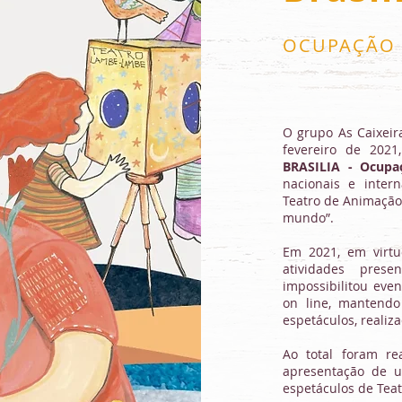
OCUPAÇÃO 5
O grupo As Caixeira
fevereiro de 202
BRASILIA - Ocupa
nacionais e inter
Teatro de Animação
mundo”.
Em 2021, em virtu
atividades pres
impossibilitou eve
on line, mantendo 
espetáculos, realiz
Ao total foram re
apresentação de u
espetáculos de Tea