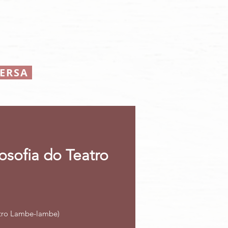
VERSA
osofia do Teatro
eatro Lambe-lambe)