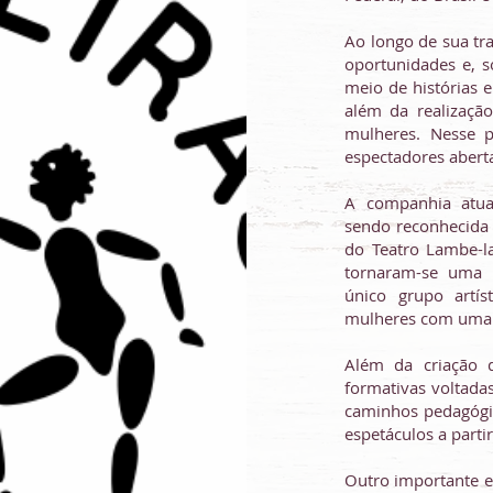
Ao longo de sua tr
oportunidades e, s
meio de histórias 
além da realização
mulheres. Nesse 
espectadores aberta
A companhia atua
sendo reconhecida 
do Teatro Lambe-l
tornaram-se uma r
único grupo artís
mulheres com uma l
Além da criação d
formativas voltadas
caminhos pedagógic
espetáculos a parti
Outro importante e