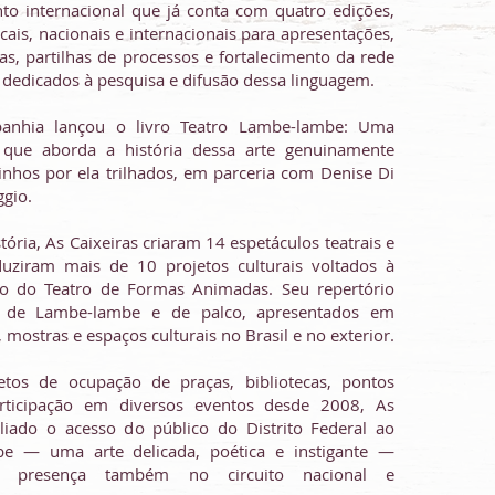
o internacional que já conta com quatro edições,
ocais, nacionais e internacionais para apresentações,
as, partilhas de processos e fortalecimento da rede
dedicados à pesquisa e difusão dessa linguagem.​
nhia lançou o livro Teatro Lambe-lambe: Uma
a, que aborda a história dessa arte genuinamente
minhos por ela trilhados, em parceria com Denise Di
ggio.
tória, As Caixeiras criaram 14 espetáculos teatrais e
duziram mais de 10 projetos culturais voltados à
são do Teatro de Formas Animadas. Seu repertório
s de Lambe-lambe e de palco, apresentados em
, mostras e espaços culturais no Brasil e no exterior.
tos de ocupação de praças, bibliotecas, pontos
articipação em diversos eventos desde 2008, As
liado o acesso do público do Distrito Federal ao
e — uma arte delicada, poética e instigante —
a presença também no circuito nacional e