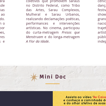
ara
coletivos que promovem saraus
cêni
sde
no Distrito Federal, como Tribo
danç
ias
das Artes, Sarau Complexos,
festi
ao
Mulheral e Sarau Urbanos,
show
do.
realizando declamações poéticas,
gran
m o
performances e intervenções
nacio
por
artísticas. No cinema, participou
traj
es,
do curta-metragem
Presos que
artí
res
Menstruam
e do longa-metragem
públ
s e
A Flor da Idade
.
inde
Mini Doc