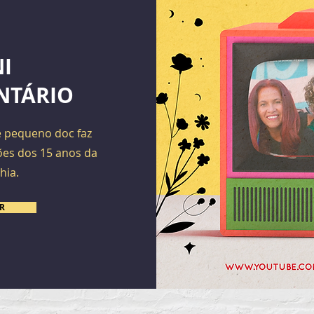
I
NTÁRIO
e pequeno doc faz
es dos 15 anos da
hia.
IR