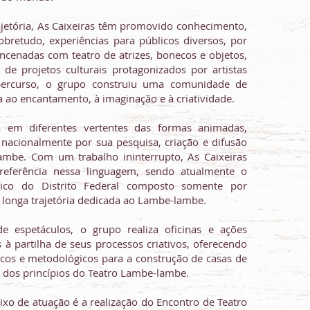
ajetória, As Caixeiras têm promovido conhecimento,
obretudo, experiências para públicos diversos, por
encenadas com teatro de atrizes, bonecos e objetos,
 de projetos culturais protagonizados por artistas
percurso, o grupo construiu uma comunidade de
 ao encantamento, à imaginação e à criatividade.
 em diferentes vertentes das formas animadas,
nacionalmente por sua pesquisa, criação e difusão
ambe. Com um trabalho ininterrupto, As Caixeiras
eferência nessa linguagem, sendo atualmente o
tico do Distrito Federal composto somente por
onga trajetória dedicada ao Lambe-lambe.
e espetáculos, o grupo realiza oficinas e ações
 à partilha de seus processos criativos, oferecendo
os e metodológicos para a construção de casas de
r dos princípios do Teatro Lambe-lambe.
ixo de atuação é a realização do Encontro de Teatro