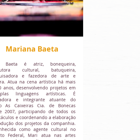
Mariana Baeta
i Baeta é atriz, bonequeira,
dutora cultural, batuqueira,
uisadora e fazedora de arte e
ura. Atua na cena artística há mais
0 anos, desenvolvendo projetos em
iplas linguagens artísticas. É
adora e integrante atuante do
o As Caixeiras Cia. de Bonecas
e 2007, participando de todos os
táculos e coordenando a elaboração
odução dos projetos da companhia.
nhecida como agente cultural no
rito Federal, Mari atua nas artes