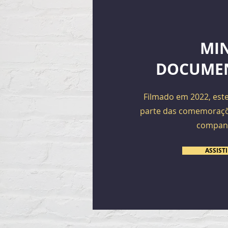
MIN
DOCUME
Filmado em 2022, est
parte das comemoraçõ
compan
ASSIST