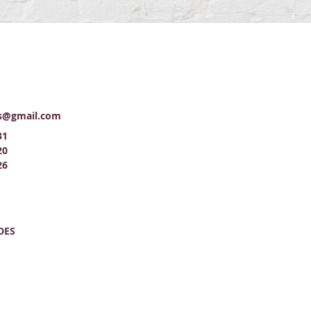
as@gmail.com
31
20
26
DES