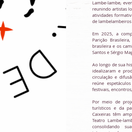
Lambe-lambe, event
reunindo artistas l
atividades formativ
de lambelambeiros 
Em 2025, a compa
Parição Brasileir
brasileira e os ca
Santos e Sérgio Ma
Ao longo de sua his
idealizaram e pro
circulação e difu
reúne espetáculo
festivais, encontros
Por meio de proje
turísticos e da p
Caixeiras têm amp
Teatro Lambe-lamb
consolidando su