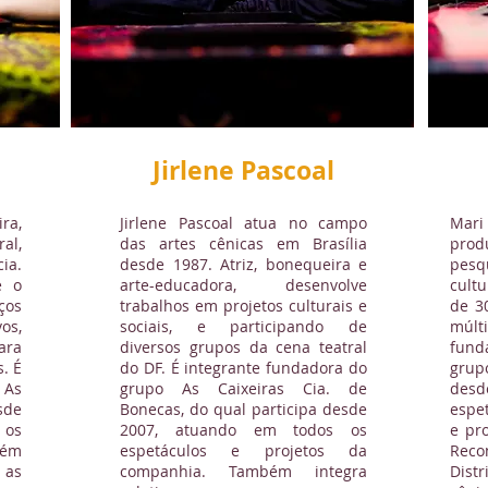
Jirlene Pascoal
ra,
Jirlene Pascoal atua no campo
Mar
al,
das artes cênicas em Brasília
pro
ia.
desde 1987. Atriz, bonequeira e
pesq
e o
arte-educadora, desenvolve
cult
ços
trabalhos em projetos culturais e
de 3
os,
sociais, e participando de
múlt
ara
diversos grupos da cena teatral
fund
s. É
do DF. É integrante fundadora do
grup
 As
grupo As Caixeiras Cia. de
desd
sde
Bonecas, do qual participa desde
espe
 os
2007, atuando em todos os
e pr
além
espetáculos e projetos da
Reco
 as
companhia. Também integra
Dist