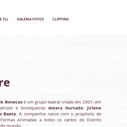
 TLL
GALERIA FOTOS
CLIPPING
re
 de Bonecas
é um grupo teatral criado em 2007, em
s atrizes e bonequeiras
Amara Hurtado
,
Jirlene
a Baeta
. A companhia nasce com o propósito de
 Formas Animadas a todos os cantos do Distrito
e do mundo.